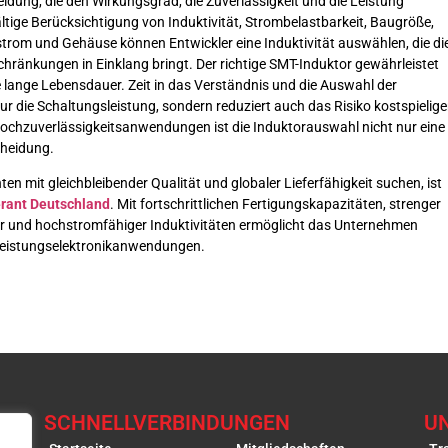
eidung, die den Wirkungsgrad, die Zuverlässigkeit und die Leistung
ältige Berücksichtigung von Induktivität, Strombelastbarkeit, Baugröße,
strom und Gehäuse können Entwickler eine Induktivität auswählen, die di
hränkungen in Einklang bringt. Der richtige SMT-Induktor gewährleistet
ne lange Lebensdauer. Zeit in das Verständnis und die Auswahl der
r die Schaltungsleistung, sondern reduziert auch das Risiko kostspielige
Hochzuverlässigkeitsanwendungen ist die Induktorauswahl nicht nur eine
cheidung.
n mit gleichbleibender Qualität und globaler Lieferfähigkeit suchen, ist
erant Deutschland
. Mit fortschrittlichen Fertigungskapazitäten, strenger
ter und hochstromfähiger Induktivitäten ermöglicht das Unternehmen
 Leistungselektronikanwendungen.
SCHNELLVERBINDUNGEN
U