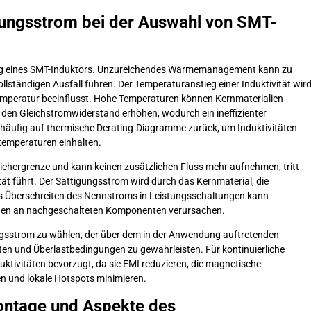
gungsstrom bei der Auswahl von SMT-
stung eines SMT-Induktors. Unzureichendes Wärmemanagement kann zu
ollständigen Ausfall führen. Der Temperaturanstieg einer Induktivität wir
peratur beeinflusst. Hohe Temperaturen können Kernmaterialien
den Gleichstromwiderstand erhöhen, wodurch ein ineffizienter
 häufig auf thermische Derating-Diagramme zurück, um Induktivitäten
temperaturen einhalten.
ichergrenze und kann keinen zusätzlichen Fluss mehr aufnehmen, tritt
tät führt. Der Sättigungsstrom wird durch das Kernmaterial, die
as Überschreiten des Nennstroms in Leistungsschaltungen kann
den an nachgeschalteten Komponenten verursachen.
gungsstrom zu wählen, der über dem in der Anwendung auftretenden
enten und Überlastbedingungen zu gewährleisten. Für kontinuierliche
ivitäten bevorzugt, da sie EMI reduzieren, die magnetische
n und lokale Hotspots minimieren.
ntage und Aspekte des