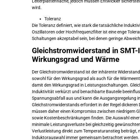
Leiterplattenfläche, jedoch müssen Entwickler sicherstel
wird.
Toleranz
Die Toleranz definiert, wie stark die tatsächliche Indu
Oszillatoren oder Hochfrequenzfilter ist eine enge Tol
Schaltungen akzeptabel sein, bei denen geringe Abweich
Gleichstromwiderstand in SMT-I
Wirkungsgrad und Wärme
Der Gleichstromwiderstand ist der inhärente Widerstand 
sowohl für den Wirkungsgrad als auch für die Wärmeentw
damit den Wirkungsgrad in Leistungsschaltungen. Gleichz
Induktivität verkürzt und benachbarte Bauteile beeinflu
Spannungsabfall aus und kann die Ausgangsregelung in
Gleichstromwiderstands erfordert in der Regel dickeren
müssen daher einen Kompromiss zwischen niedrigem Gle
sowie Kostenbeschränkungen finden. Die Auswahl einer
minimale Leistungsverluste bei gleichzeitig gewünscht
Verlustleistung direkt zum Temperaturanstieg beiträgt, 
Induktorauswahl immer gemeinsam betrachtet werden.