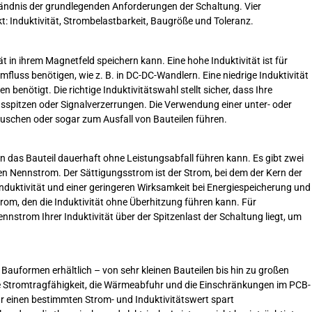
ändnis der grundlegenden Anforderungen der Schaltung. Vier
t: Induktivität, Strombelastbarkeit, Baugröße und Toleranz.
tät in ihrem Magnetfeld speichern kann. Eine hohe Induktivität ist für
fluss benötigen, wie z. B. in DC-DC-Wandlern. Eine niedrige Induktivität
benötigt. Die richtige Induktivitätswahl stellt sicher, dass Ihre
sspitzen oder Signalverzerrungen. Die Verwendung einer unter- oder
Rauschen oder sogar zum Ausfall von Bauteilen führen.
n das Bauteil dauerhaft ohne Leistungsabfall führen kann. Es gibt zwei
 Nennstrom. Der Sättigungsstrom ist der Strom, bei dem der Kern der
 Induktivität und einer geringeren Wirksamkeit bei Energiespeicherung und
rom, den die Induktivität ohne Überhitzung führen kann. Für
strom Ihrer Induktivität über der Spitzenlast der Schaltung liegt, um
r Bauformen erhältlich – von sehr kleinen Bauteilen bis hin zu großen
le Stromtragfähigkeit, die Wärmeabfuhr und die Einschränkungen im PCB-
ür einen bestimmten Strom- und Induktivitätswert spart