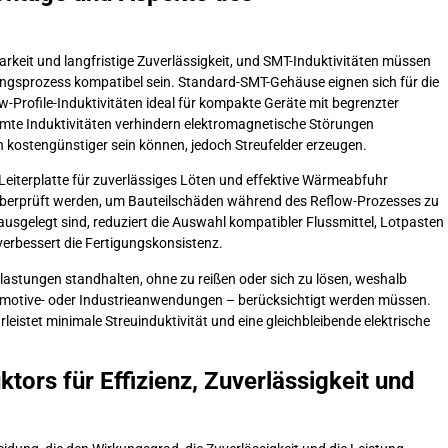
rkeit und langfristige Zuverlässigkeit, und SMT-Induktivitäten müssen
gsprozess kompatibel sein. Standard-SMT-Gehäuse eignen sich für die
Profile-Induktivitäten ideal für kompakte Geräte mit begrenzter
mte Induktivitäten verhindern elektromagnetische Störungen
 kostengünstiger sein können, jedoch Streufelder erzeugen.
Leiterplatte für zuverlässiges Löten und effektive Wärmeabfuhr
überprüft werden, um Bauteilschäden während des Reflow-Prozesses zu
usgelegt sind, reduziert die Auswahl kompatibler Flussmittel, Lotpasten
verbessert die Fertigungskonsistenz.
stungen standhalten, ohne zu reißen oder sich zu lösen, weshalb
tomotive- oder Industrieanwendungen – berücksichtigt werden müssen.
eistet minimale Streuinduktivität und eine gleichbleibende elektrische
tors für Effizienz, Zuverlässigkeit und