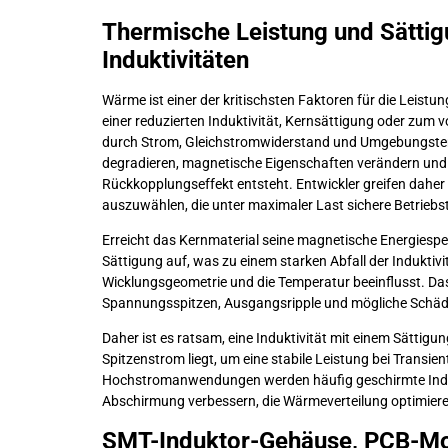
Thermische Leistung und Sätti
Induktivitäten
Wärme ist einer der kritischsten Faktoren für die Lei
einer reduzierten Induktivität, Kernsättigung oder zum v
durch Strom, Gleichstromwiderstand und Umgebungstem
degradieren, magnetische Eigenschaften verändern und 
Rückkopplungseffekt entsteht. Entwickler greifen daher
auszuwählen, die unter maximaler Last sichere Betriebs
Erreicht das Kernmaterial seine magnetische Energiespe
Sättigung auf, was zu einem starken Abfall der Induktivi
Wicklungsgeometrie und die Temperatur beeinflusst. D
Spannungsspitzen, Ausgangsripple und mögliche Schä
Daher ist es ratsam, eine Induktivität mit einem Sätti
Spitzenstrom liegt, um eine stabile Leistung bei Transi
Hochstromanwendungen werden häufig geschirmte Indukt
Abschirmung verbessern, die Wärmeverteilung optimiere
SMT-Induktor-Gehäuse, PCB-Mo