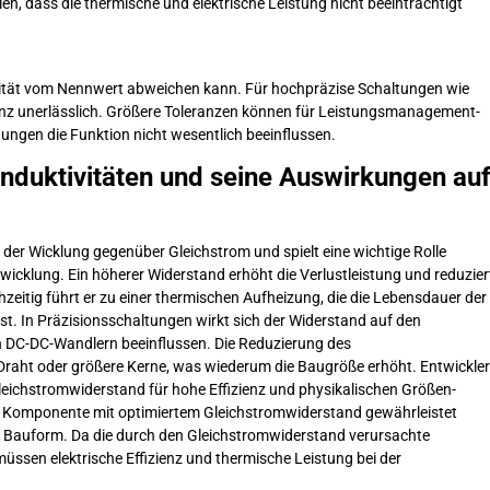
len, dass die thermische und elektrische Leistung nicht beeinträchtigt
ktivität vom Nennwert abweichen kann. Für hochpräzise Schaltungen wie
eranz unerlässlich. Größere Toleranzen können für Leistungsmanagement-
ungen die Funktion nicht wesentlich beeinflussen.
nduktivitäten und seine Auswirkungen au
der Wicklung gegenüber Gleichstrom und spielt eine wichtige Rolle
icklung. Ein höherer Widerstand erhöht die Verlustleistung und reduzier
eitig führt er zu einer thermischen Aufheizung, die die Lebensdauer der
sst. In Präzisionsschaltungen wirkt sich der Widerstand auf den
 DC-DC-Wandlern beeinflussen. Die Reduzierung des
 Draht oder größere Kerne, was wiederum die Baugröße erhöht. Entwickler
ichstromwiderstand für hohe Effizienz und physikalischen Größen-
 Komponente mit optimiertem Gleichstromwiderstand gewährleistet
er Bauform. Da die durch den Gleichstromwiderstand verursachte
müssen elektrische Effizienz und thermische Leistung bei der