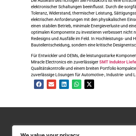
Die Auswahl des richtigen SMT-Induktors ist eine Entsch
elektronischer Schaltungen beeinflusst. Durch die sorgf
Toleranz, Widerstand, thermischer Leistung, Sättigungs
elektrischen Anforderungen mit den physikalischen Einsc
einen stabilen Betrieb, minimale Energieverluste und ei
optimalen Komponente zu investieren verbessert nicht nu
Redesigns und Ausfälle im Feld. In Hochleistungs- und 
Bauteilentscheidung, sondern eine kritische Designents
Für Entwickler und OEMs, die leistungsstarke Komponente
Miracle Electronics ein zuverlässiger
SMT Induktor Lief
Qualitätskontrolle und einem breiten Portfolio kompak
zuverlässige Lösungen für Automotive-, Industrie- und
KONTAKTIEREN SIE UNS
We value your privacy
+49 (0)170 4775559